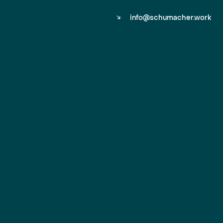
↘
info@schumacher.work