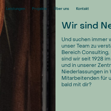
Leistungen
Projekte
Über uns
Kontakt
Organisation
Wir sind 
Consulting
Planning
Supply
Und suchen immer w
unser Team zu verst
Bereich Consulting,
sind wir seit 1928 
und in unserer Zent
Niederlassungen in
Mitarbeitenden für u
bald mit dir?