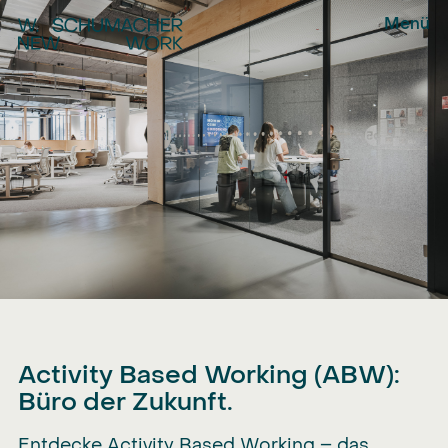
Menü
Leistungen
Projekte
Organisation
Consulting
Über uns
Planning
Supply
Kontakt
Activity Based Working (ABW):
Büro der Zukunft.
Entdecke Activity Based Working – das